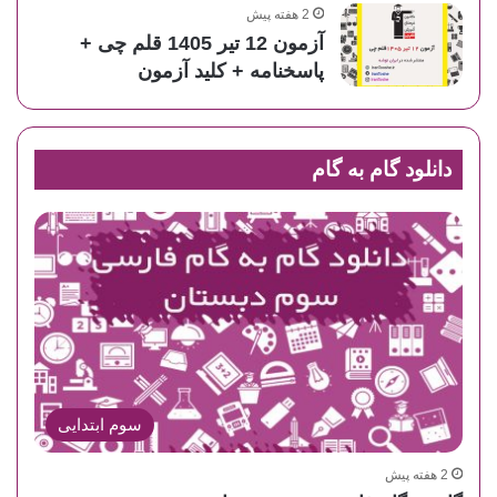
2 هفته پیش
آزمون 12 تیر 1405 قلم چی +
پاسخنامه + کلید آزمون
دانلود گام به گام
سوم ابتدایی
2 هفته پیش