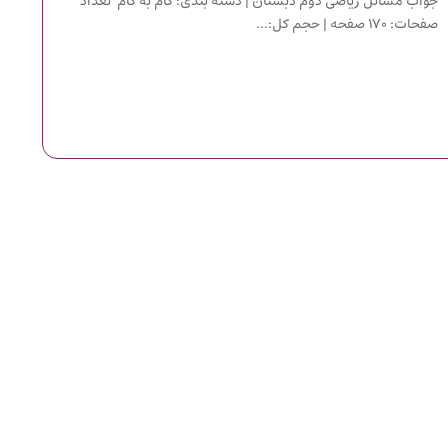
جواب مسائل ریاضی دوم دبستان | دسته بندی: گام به گام تعداد
صفحات: ۱۷۰ صفحه | حجم کل:…