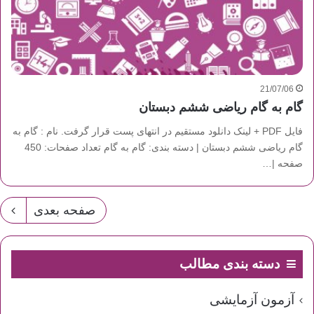
21/07/06
گام به گام ریاضی ششم دبستان
فایل PDF + لینک دانلود مستقیم در انتهای پست قرار گرفت. نام : گام به
گام ریاضی ششم دبستان | دسته بندی: گام به گام تعداد صفحات: 450
صفحه |…
صفحه بعدی
دسته بندی مطالب
آزمون آزمایشی