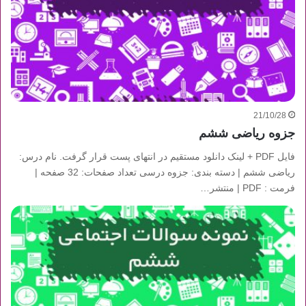
21/10/28
جزوه ریاضی ششم
فایل PDF + لینک دانلود مستقیم در انتهای پست قرار گرفت. نام درس:
ریاضی ششم | دسته بندی: جزوه درسی تعداد صفحات: 32 صفحه |
فرمت : PDF | منتشر…