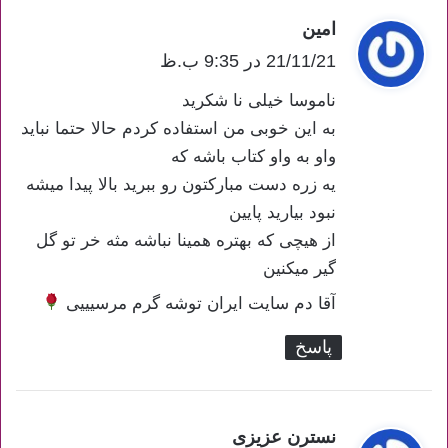
امین
گ
ف
21/11/21 در 9:35 ب.ظ
ت
ناموسا خیلی نا شکرید
:
به این خوبی من استفاده کردم حالا حتما نباید
واو به واو کتاب باشه که
یه زره دست مبارکتون رو ببرید بالا پیدا میشه
نبود بیارید پایین
از هیچی که بهتره همینا نباشه مثه خر تو گل
گیر میکنین
آقا دم سایت ایران توشه گرم مرسیییی
پاسخ
نسترن عزیزی
گ