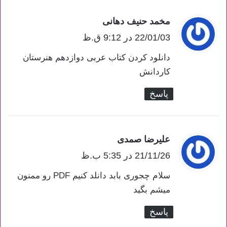
مخمد حنیف دهانی
گ
22/01/03 در 9:12 ق.ظ
ف
ت
دانلود کردن کتاب عربی دوازدهم هنرستان
:
کاردانش
پاسخ
علیرضا صمدی
گ
21/11/26 در 5:35 ب.ظ
ف
ت
سلام چجوری بابد دانلد کنیم PDF رو ممنون
:
میشم بگید
پاسخ