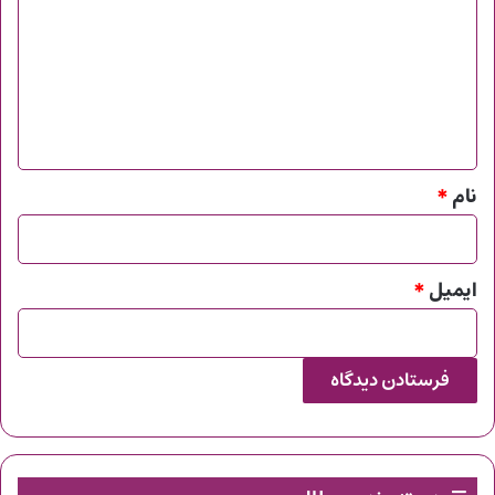
د
گ
ا
ه
*
نام
*
ایمیل
*