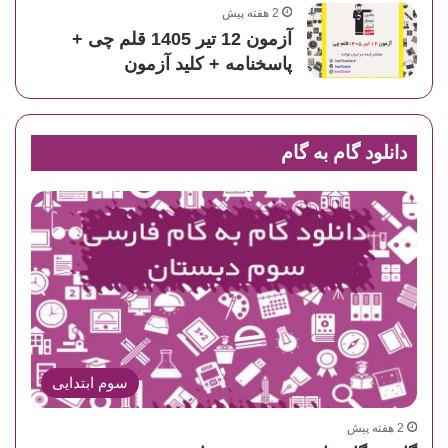
2 هفته پیش
آزمون 12 تیر 1405 قلم چی +
پاسخنامه + کلید آزمون
دانلود گام به گام
سوم ابتدایی
2 هفته پیش