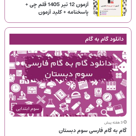
آزمون 12 تیر 1405 قلم چی +
پاسخنامه + کلید آزمون
دانلود گام به گام
سوم ابتدایی
3 هفته پیش
گام به گام فارسی سوم دبستان