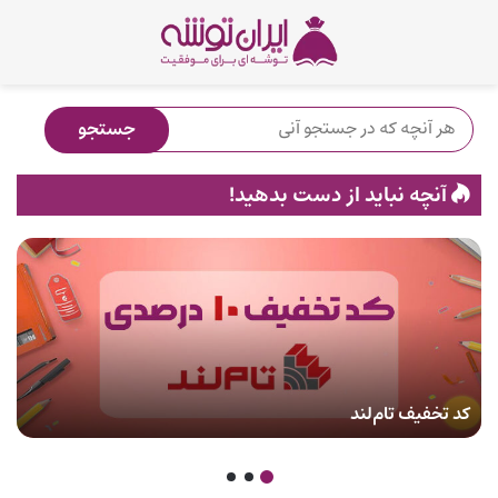
آنچه نباید از دست بدهید!
کد تخفیف تام‌لند