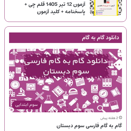
آزمون 12 تیر 1405 قلم چی +
پاسخنامه + کلید آزمون
دانلود گام به گام
سوم ابتدایی
2 هفته پیش
گام به گام فارسی سوم دبستان