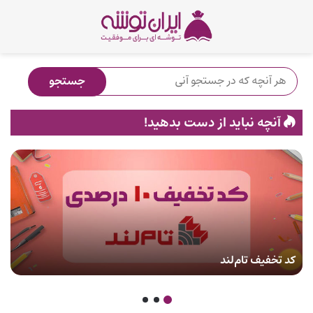
آنچه نباید از دست بدهید!
کد تخفیف تام‌لند