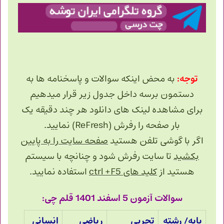
توجه:
به محض اینکه سوالات و پاسخنامه ها به
دستمون برسه داخل جدول زیر قرار میدهیم
برای مشاهده لینک های دانلود هر چند دقیقه یک
بار صفحه را رفرش (ReFresh) نمایید.
اگر با گوشی تلفن هستید
صفحه سایت را به پایین
بکشید
تا سایت رفرش شود و چنانچه با سیستم
هستید از
کلید های ctrl +F5
استفاده نمایید.
سوالات آزمون 5 اسفند 1401 قلم چی:
پایه/ رشته
تجربی
ریاضی
انسانی