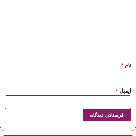
ی
د
گ
ا
ه
*
نام
*
ایمیل
*