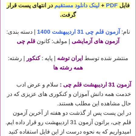
فایل
PDF
+
لینک دانلود مستقیم
در انتهای پست قرار
گرفت.
نام:
آزمون قلم چی 31 اردیبهشت 1400
| دسته بندی:
آزمون های آزمایشی
| مولف: کانون
قلم چی
منتشر شده توسط
ایران توشه
| پایه :
کنکور
| رشته:
همه رشته ها
آزمون 31 اردیبهشت قلم چی
:
سلام و عرض ادب
خدمت همه دانش آموزان و کنکوری های عزیزی که در
حال مشاهده این مطلب هستند.
در این پست پس از گذشت دو هفته از آخرین آزمون
قلم چی، براتون آزمون 31 اردیبهشت رو قرار داده ایم.
امیدواریم که به نحوه درست از این فایل استفاده کنید