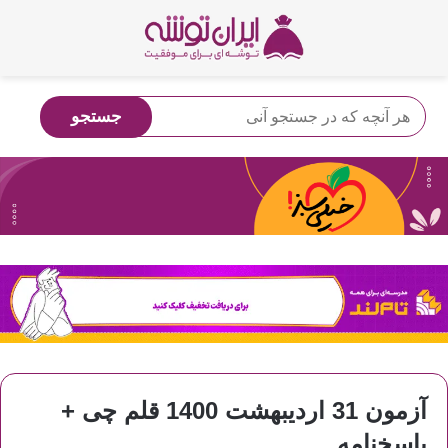
آزمون 31 اردیبهشت 1400 قلم چی +
پاسخنامه