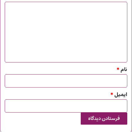
د
ی
د
گ
ا
ه
*
نام
*
ایمیل
*