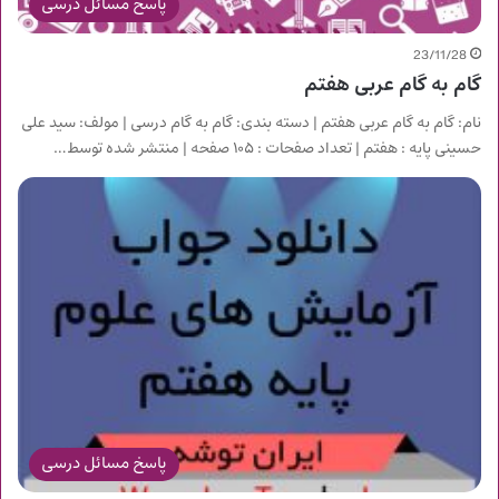
پاسخ مسائل درسی
23/11/28
گام به گام عربی هفتم
نام: گام به گام عربی هفتم | دسته بندی: گام به گام درسی | مولف: سید علی
حسینی پایه : هفتم | تعداد صفحات : ۱۰۵ صفحه | منتشر شده توسط…
پاسخ مسائل درسی