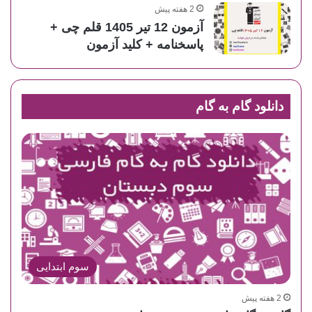
2 هفته پیش
آزمون 12 تیر 1405 قلم چی +
پاسخنامه + کلید آزمون
دانلود گام به گام
سوم ابتدایی
2 هفته پیش