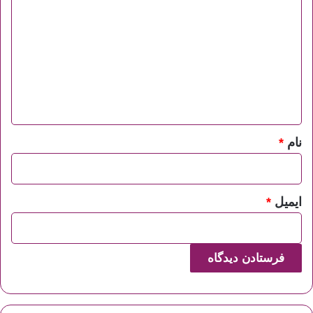
ی
د
گ
ا
ه
*
نام
*
ایمیل
*