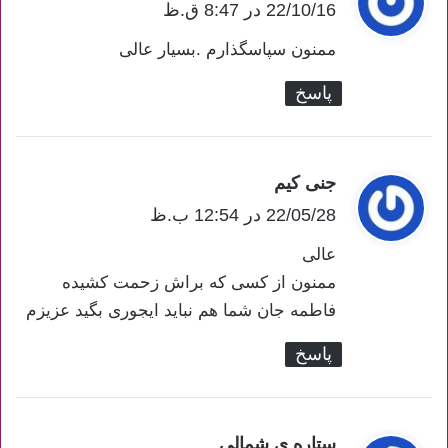
ف
22/10/16 در 8:47 ق.ظ
ت
ممنون سپاسگذارم .بسیار عالی
:
پاسخ
جنی کیم
گ
22/05/28 در 12:54 ب.ظ
ف
ت
عالی
:
ممنون از کسی که براش زحمت کشیده
فاطمه جان شما هم نباید ایجوری بگید عزیزم
پاسخ
ستاره ی شمالی
گ