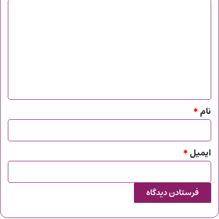
د
ی
د
گ
ا
ه
*
نام
*
ایمیل
*