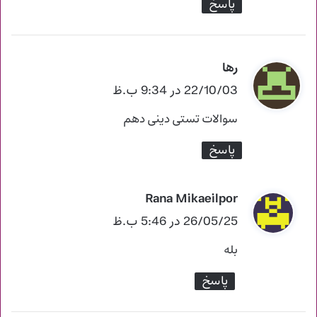
پاسخ
رها
گ
ف
22/10/03 در 9:34 ب.ظ
ت
سوالات تستی دینی دهم
:
پاسخ
Rana Mikaeilpor
گ
ف
26/05/25 در 5:46 ب.ظ
ت
بله
:
پاسخ