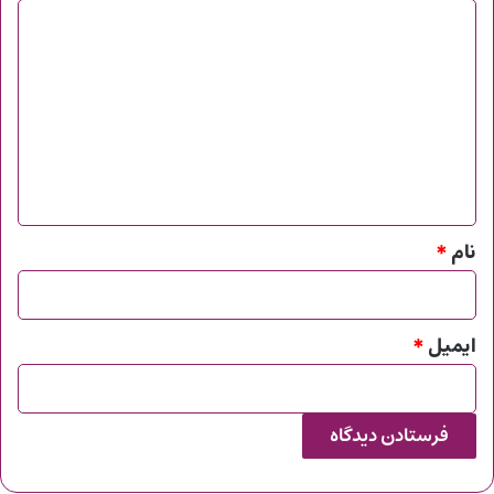
د
ی
د
گ
ا
ه
*
نام
*
ایمیل
*