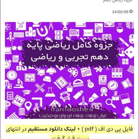
جزوه ریاضی دهم
24/02/05
فایل پی دی اف ( pdf ) +
لینک دانلود مستقیم
در انتهای
پست قرار گرفت.