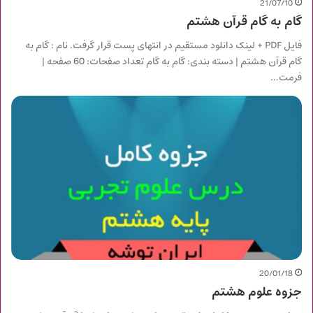
21/07/10
گام به گام قرآن هشتم
فایل PDF + لینک دانلود مستقیم در انتهای پست قرار گرفت. نام : گام به
گام قرآن هشتم | دسته بندی: گام به گام تعداد صفحات: 60 صفحه |
فرمت…
20/01/18
جزوه علوم هشتم