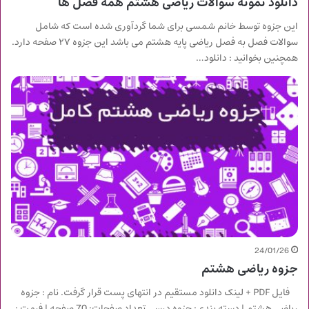
دانلود نمونه سوالات ریاضی هشتم همه فصل ها
این جزوه توسط خانم شمسی برای شما گردآوری شده است که شامل
سوالات فصل به فصل ریاضی پایه هشتم می باشد این جزوه ۲۷ صفحه دارد.
همچنین بخوانید : دانلود…
24/01/26
جزوه ریاضی هشتم
فایل PDF + لینک دانلود مستقیم در انتهای پست قرار گرفت. نام : جزوه
ریاضی هشتم | دسته بندی: جزوه درسی تعداد صفحات: 70 صفحه | فرمت :