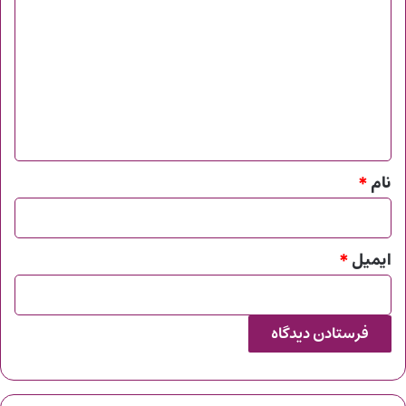
ی
د
گ
ا
ه
*
نام
*
ایمیل
*