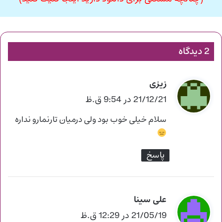
2 دیدگاه
زیزی
گ
ف
21/12/21 در 9:54 ق.ظ
ت
سلام خیلی خوب بود ولی درمیان تارنمارو نداره
:
پاسخ
علی سینا
گ
ف
21/05/19 در 12:29 ق.ظ