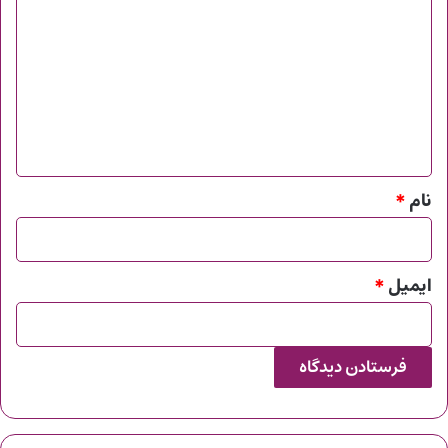
ی
د
گ
ا
ه
*
نام
*
ایمیل
*