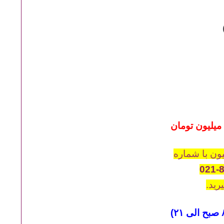
ن با شماره
021-
رید.