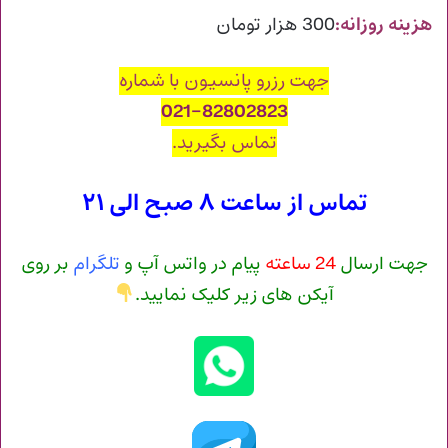
هزینه روزانه:
300 هزار تومان
جهت رزرو پانسیون با شماره
021-82802823
تماس بگیرید.
تماس از ساعت ۸ صبح الی ۲۱
جهت ارسال
24 ساعته
پیام در واتس آپ و
تلگرام
بر روی
آیکن های زیر کلیک نمایید.