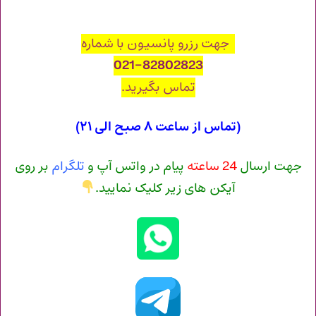
جهت رزرو پانسیون با شماره
021-82802823
تماس بگیرید.
(تماس از ساعت ۸ صبح الی ۲۱)
جهت ارسال
24 ساعته
پیام در واتس آپ و
تلگرام
بر روی
آیکن های زیر کلیک نمایید.