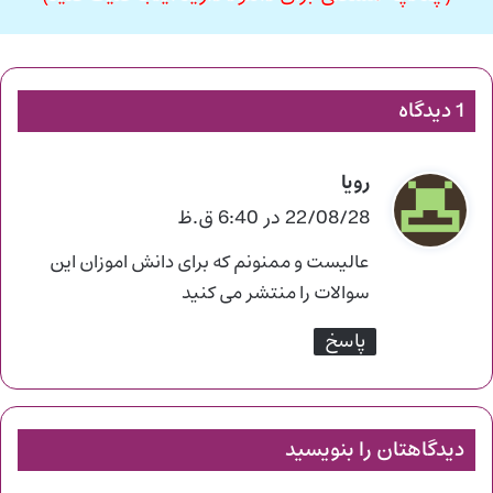
1 دیدگاه
رویا
گ
ف
22/08/28 در 6:40 ق.ظ
ت
عالیست و ممنونم که برای دانش اموزان این
:
سوالات را منتشر می کنید
پاسخ
دیدگاهتان را بنویسید