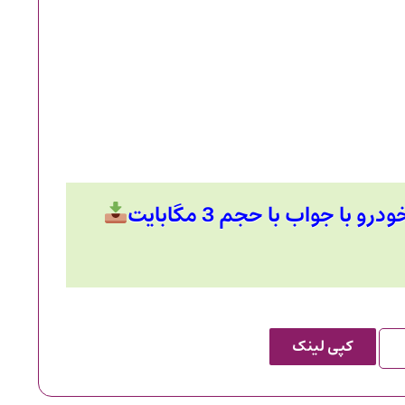
با جواب با حجم 3 مگابایت
کپی لینک