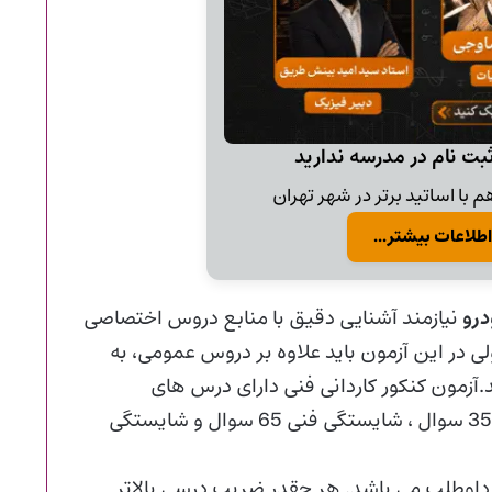
ثبت نام در مدرسه ندارید
 با اساتید برتر در شهر تهران
اطلاعات بیشتر...
درو
نیازمند آشنایی دقیق با منابع دروس اختصاصی
 در این آزمون باید علاوه بر دروس عمومی، به
د.آزمون کنکور کاردانی فنی دارای درس های
شایستگی پایه ، فنی و غیر فنی است و از شایستگی پایه 35 سوال ، شایستگی فنی 65 سوال و شایستگی
داوطلب می باشد. هر چقدر ضریب درسی بالاتر