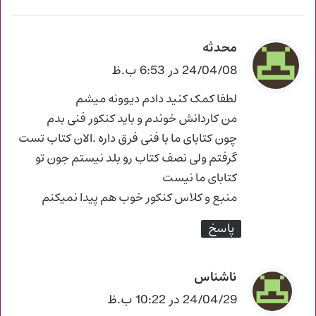
محدثه
گ
ف
24/04/08 در 6:53 ب.ظ
ت
لطفا کمک کنید دادم دیوونه میشم
:
من کاردانش خوندم و باید کنکور فنی بدم
چون کتابای ما با فنی فرق داره .الان کتاب تست
گرفتم ولی نصف کتاب رو بلد نیستم جون تو
کتابای ما نیست
منبع و کلاس کنکور خوب هم پیدا نمیکنم
پاسخ
ناشناس
گ
ف
24/04/29 در 10:22 ب.ظ