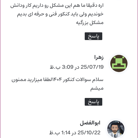
ت
اره دقیقا ما هم این مشکل رو داریم کار ودانش
:
خوندیم ولی باید کنکور فنی و حرفه ای بدیم
مشکل بزرگیه
پاسخ
زهرا
گ
ف
25/07/19 در 3:09 ب.ظ
ت
سلام سوالات کنکور ۱۴۰۴لطفا میزارید ممنون
:
میشم
پاسخ
ابوالفضل
گ
ف
25/10/22 در 1:14 ب.ظ