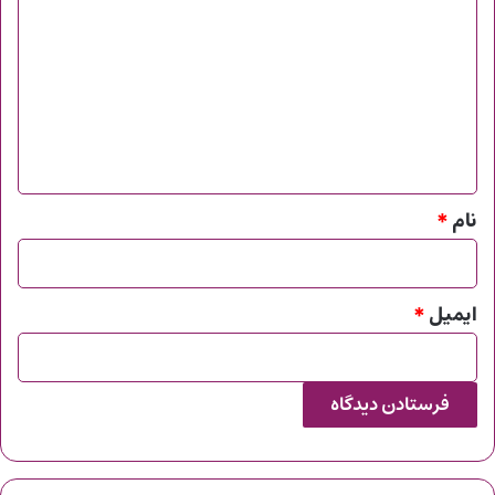
ی
د
گ
ا
ه
*
نام
*
ایمیل
*