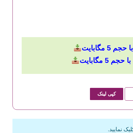
 5 مگابایت
م 5 مگابایت
کپی لینک
یک نمایید.