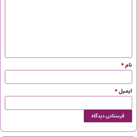
ی
د
گ
ا
ه
*
نام
*
ایمیل
*