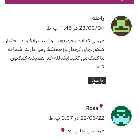
راحله
گ
ف
23/03/04 در 11:45 ب.ظ
ت
مرسی که انقدر مهربونید و تست رایگان در اختیار
:
کنکوریهای گرفتار و زحمتکش می ذارید. شما به
ما کمک می کنید ایشالله خدا همیشه کمکتون
کنه.
پاسخ
Rosa
گ
ف
22/06/22 در 3:07 ب.ظ
ت
مرسییی ،عالی بود
: