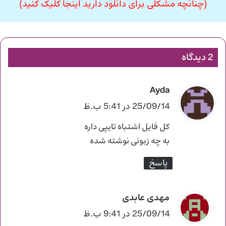
(چنانچه مشکلی برای دانلود دارید اینجا کلیک کنید)
2 دیدگاه
Ayda
گ
ف
25/09/14 در 5:41 ب.ظ
ت
کل فایل اشتباه تایپی داره
:
به چه زبونی نوشته شده
پاسخ
مهدی عابدی
گ
ف
25/09/14 در 9:41 ب.ظ