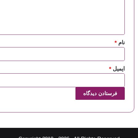
گ
ا
ه
*
نام
*
ایمیل
*