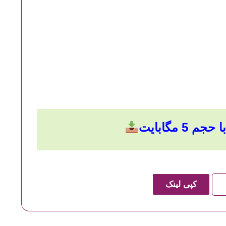
 5 مگابایت
کپی لینک