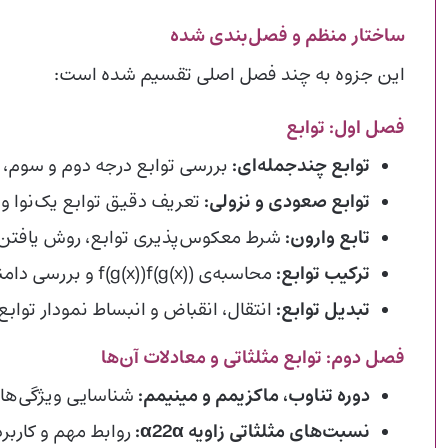
ساختار منظم و فصل‌بندی شده
این جزوه به چند فصل اصلی تقسیم شده است:
فصل اول: توابع
توابع چندجمله‌ای:
بررسی توابع درجه دوم و سوم، ن
توابع صعودی و نزولی:
تعریف دقیق توابع یک‌نوا و
تابع وارون:
شرط معکوس‌پذیری توابع، روش یافتن و
ترکیب توابع:
محاسبه‌ی
))
x
(
g
(
f
f(g(x))
و بررسی دامنه
تبدیل توابع:
انتقال، انقباض و انبساط نمودار توابع 
فصل دوم: توابع مثلثاتی و معادلات آن‌ها
دوره تناوب، ماکزیمم و مینیمم:
شناسایی ویژگی‌ها
نسبت‌های مثلثاتی زاویه
α
2
α2
:
روابط مهم و کاربر