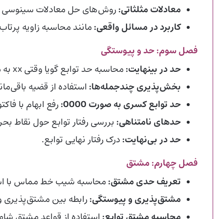
معادلات مثلثاتی:
روش‌های حل معادلات سینوسی و
کاربرد در مسائل واقعی:
مانند محاسبه زاویه پرتاب
فصل سوم: حد و پیوستگی
حد در بینهایت:
محاسبه حد توابع گویا وقتی
x
x
به م
بخش‌پذیری چندجمله‌ها:
استفاده از قضیه باقی‌ما
حد توابع کسری به صورت
0
0
00
:
رفع ابهام با فاکت
حدهای نامتناهی:
بررسی رفتار توابع حول نقاط بحرا
حد در بی‌نهایت:
درک رفتار نهایی توابع.
فصل چهارم: مشتق
تعریف حدی مشتق:
محاسبه شیب خط مماس با است
مشتق‌پذیری و پیوستگی:
رابطه بین مشتق‌پذیری و
محاسبه مشتق توابع:
استفاده از قواعد مشتق شام