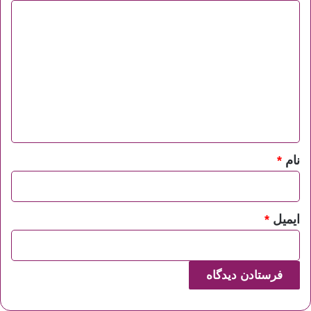
د
ی
د
گ
ا
ه
*
نام
*
ایمیل
*