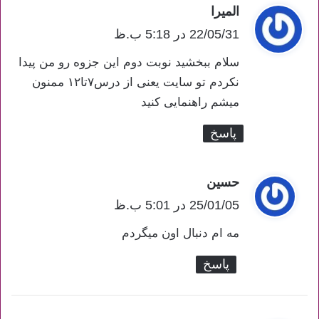
المیرا
گ
ف
22/05/31 در 5:18 ب.ظ
ت
سلام ببخشید نوبت دوم این جزوه رو من پیدا
:
نکردم تو سایت یعنی از درس۷تا۱۲ ممنون
میشم راهنمایی کنید
پاسخ
حسین
گ
ف
25/01/05 در 5:01 ب.ظ
ت
مه ام دنبال اون میگردم
:
پاسخ