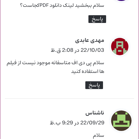
ت
سلام ببخشید لینک دانلود PDFکجاست؟
:
پاسخ
مهدی عابدی
گ
ف
22/10/03 در 2:08 ق.ظ
ت
سلام پی دی اف متاسفانه موجود نیست از فیلم
:
ها استفاده کنید
پاسخ
ناشناس
گ
ف
22/09/29 در 9:29 ب.ظ
ت
سلام