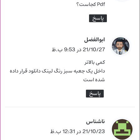
ت
Pdf کجاست؟
:
پاسخ
ابوالفضل
گ
ف
21/10/27 در 9:53 ب.ظ
ت
کمی بالاتر
:
داخل یک جعبه سبز رنگ لینک دانلود قرار داده
شده است
پاسخ
ناشناس
گ
ف
21/10/23 در 12:31 ب.ظ