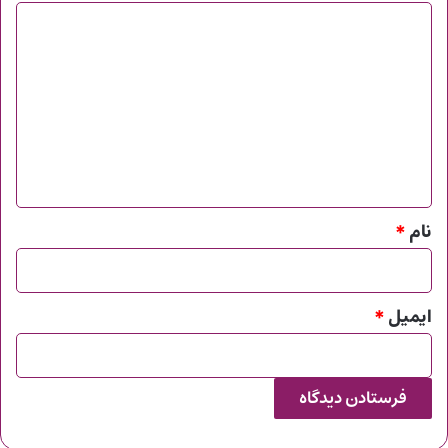
د
ی
د
گ
ا
ه
*
نام
*
ایمیل
*