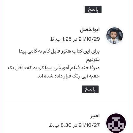
:
پاسخ
ابوالفضل
گ
ف
21/10/29 در 1:25 ب.ظ
ت
برای این کتاب هنوز فایل گام به گامی پیدا
:
نکردیم
صرفا چند فیلم آموزشی پیدا کردیم که داخل یک
جعبه آبی رنگ قرار داده شده اند
پاسخ
امیر
گ
ف
21/10/27 در 8:30 ب.ظ