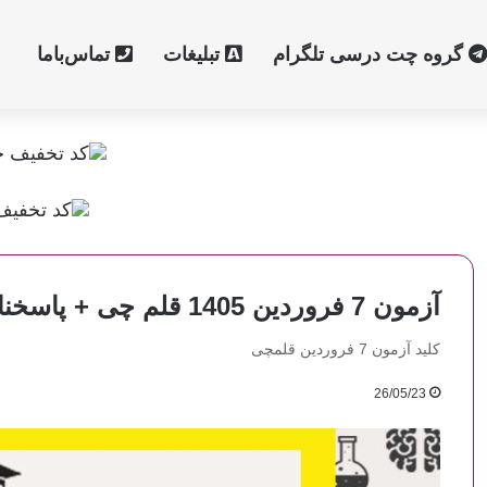
گروه چت درسی تلگرام
تبلیغات
تماس‌با‌ما
آزمون 7 فروردین 1405 قلم چی + پاسخنامه + کلید آزمون
کلید آزمون 7 فروردین قلمچی
26/05/23