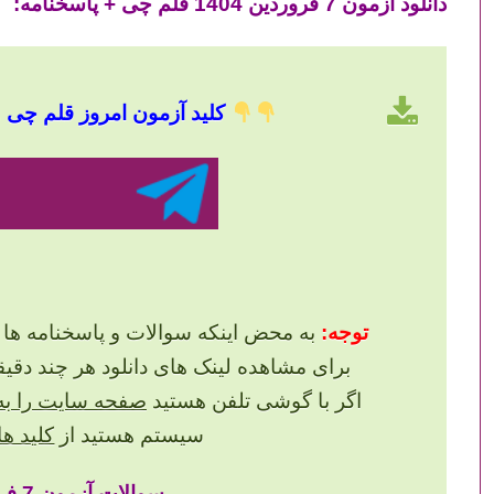
دانلود آزمون 7 فروردین 1404 قلم چی + پاسخنامه:
کلید آزمون امروز قلم چی
ه
توجه:
به محض اینکه سوالات و پاسخنامه ها 
برای مشاهده لینک های دانلود هر چند دقیقه یک بار 
اگر با گوشی تلفن هستید
صفحه سایت را به 
سیستم هستید از
کلید های +F5
سوالات آزمون 7 فروردین 1405 قلم چی: