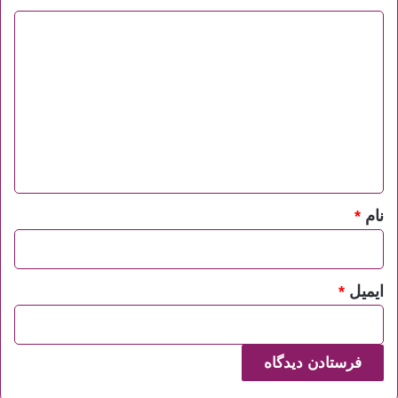
د
ی
د
گ
ا
ه
*
نام
*
ایمیل
*