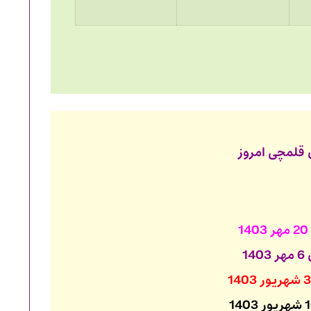
ن قلمچی امروز
1
14