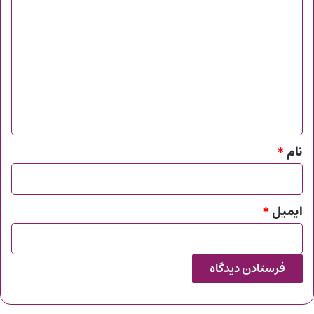
د
ی
د
گ
ا
ه
*
نام
*
ایمیل
*