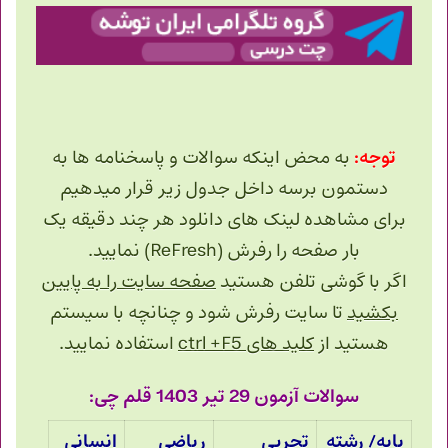
توجه:
به محض اینکه سوالات و پاسخنامه ها به
دستمون برسه داخل جدول زیر قرار میدهیم
برای مشاهده لینک های دانلود هر چند دقیقه یک
بار صفحه را رفرش (ReFresh) نمایید.
اگر با گوشی تلفن هستید
صفحه سایت را به پایین
بکشید
تا سایت رفرش شود و چنانچه با سیستم
هستید از
کلید های ctrl +F5
استفاده نمایید.
سوالات آزمون 29 تیر 1403 قلم چی:
پایه/ رشته
تجربی
ریاضی
انسانی