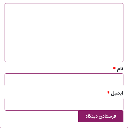
د
ی
د
گ
ا
ه
*
نام
*
ایمیل
*