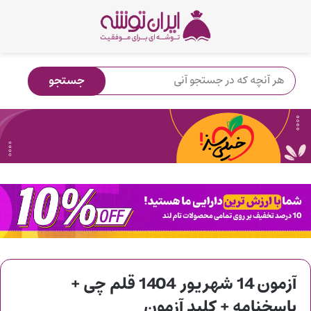
آزمون 14 شهریور 1404 قلم چی +
پاسخنامه + کلید آزمون